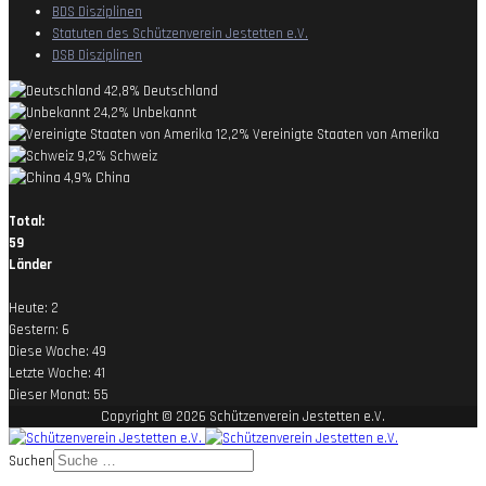
BDS Disziplinen
Statuten des Schützenverein Jestetten e.V.
DSB Disziplinen
42,8%
Deutschland
24,2%
Unbekannt
12,2%
Vereinigte Staaten von Amerika
9,2%
Schweiz
4,9%
China
Total:
59
Länder
Heute:
2
Gestern:
6
Diese Woche:
49
Letzte Woche:
41
Dieser Monat:
55
Copyright © 2026 Schützenverein Jestetten e.V.
Suchen