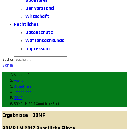
Sponsoren
Der Vorstand
Wirtschaft
Rechtliches
Datenschutz
Waffensachkunde
Impressum
Suchen
Sign In
Aktuelle Seite:
Home
Disziplinen
Ergebnisse
BDMP
BDMP LM 2017 Sportliche Flinte
Ergebnisse - BDMP
BDMP LM 2017 Sportliche Flinte