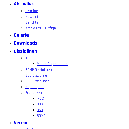
Aktuelles
Termine
Newsletter
Berichte
Archivierte Beiträge
Galerie
Downloads
Disziplinen
IPSC
Match Organisation
BDMP Disziplinen
BDS Disziplinen
DSB Disziplinen
Bogensport
Ergebnisse
IPSC
BDS
DSB
BDMP
Verein