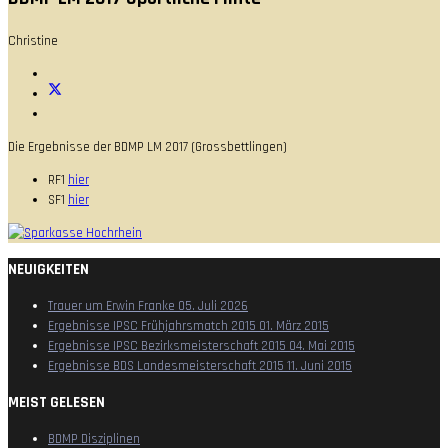
Christine
Die Ergebnisse der BDMP LM 2017 (Grossbettlingen)
RF1
hier
SF1
hier
NEUIGKEITEN
Trauer um Erwin Franke
05. Juli 2026
Ergebnisse IPSC Frühjahrsmatch 2015
01. März 2015
Ergebnisse IPSC Bezirksmeisterschaft 2015
04. Mai 2015
Ergebnisse BDS Landesmeisterschaft 2015
11. Juni 2015
MEIST GELESEN
BDMP Disziplinen